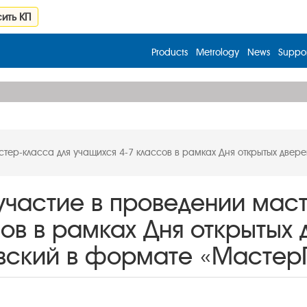
ить КП
Products
Metrology
News
Suppor
стер-класса для учащихся 4-7 классов в рамках Дня открытых двер
участие в проведении мас
ов в рамках Дня открытых
овский в формате «Мастер