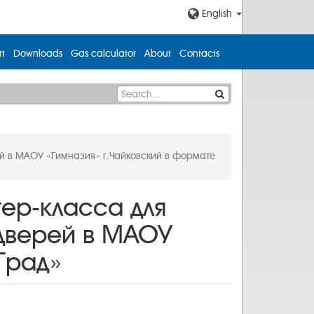
English
t
Downloads
Gas calculator
About
Contacts
ей в МАОУ «Гимназия» г.Чайковский в формате
тер-класса для
 дверей в МАОУ
Град»