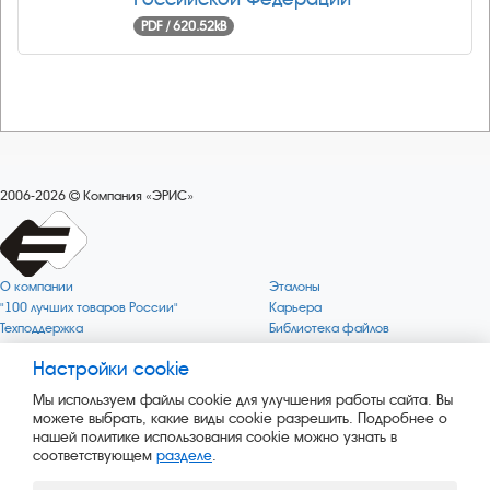
PDF / 620.52kB
2006-2026
Компания «ЭРИС»
О компании
Эталоны
"100 лучших товаров России"
Карьера
Техподдержка
Библиотека файлов
Качество
Политика обработки персональных
данных
Настройки cookie
Поверка по редким газам
Миссия компании
Готовность СИ Онлайн
Мы используем файлы cookie для улучшения работы сайта. Вы
Цели компании
Новости
можете выбрать, какие виды cookie разрешить. Подробнее о
Зелёная 1000
Пресс-релизы
нашей политике использования cookie можно узнать в
Key BLE Generator
Каталог сервисных услуг
соответствующем
разделе
.
Конвертер
Каталог продукции
Сайт музея