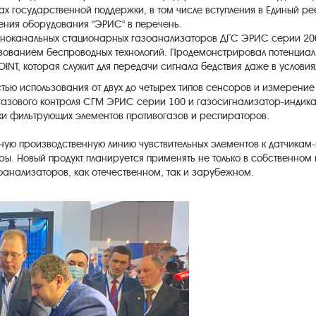
 государственной поддержки, в том числе вступления в Единый ре
ения оборудования "ЭРИС" в перечень.
дноканальных стационарных газоанализаторов ДГС ЭРИС серии 200,
зованием беспроводных технологий. Продемонстрировал потенциал
NT, которая служит для передачи сигнала бедствия даже в условиях
тью использования от двух до четырех типов сенсоров и измерение
ы газового контроля СГМ ЭРИС серии 100 и газосигнализатор-индик
ки фильтрующих элементов противогазов и респираторов.
ную производственную линию чувствительных элементов к датчика
ы. Новый продукт планируется применять не только в собственном 
анализаторов, как отечественном, так и зарубежном.