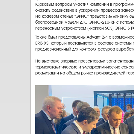
Юрковым вопросы участия компании в программах
оказать содействие в ускорении процесса занес
На краевом стенде "ЭРИС" представил линейку о
беспроводной модели ДГС ЭРИС-210-RF с исполь
переносным устройством (кнопкой SOS) ЭРИС S POI
Также были представлены Advant 2/4 с возможнос
ERIS XS, который поставляется в составе систем
предназначенный для контроля ресурса выработ
На выставке впервые презентовали запатентован
термокаталитические и электрохимические сенсор
реализации на общем рынке производителей газо