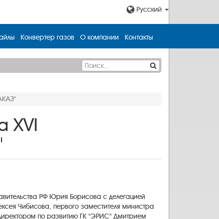
Русский
айлы
Конвертер газов
О компании
Контакты
АКАЗ"
а XVI
"
авительства РФ Юрия Борисова с делегацией
ксея Чибисова, первого заместителя министра
директором по развитию ГК "ЭРИС" Дмитрием